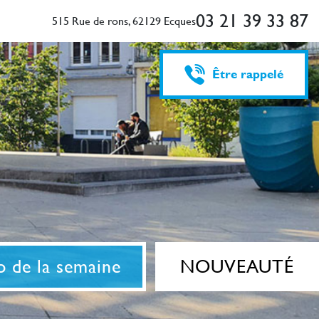
03 21 39 33 87
515 Rue de rons, 62129 Ecques
Être rappelé
 de la semaine
NOUVEAUTÉ